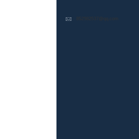
852982537@qq.com