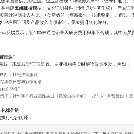
转化链条需提供完整证据。企业常出现：转化形式单一（仅专利证书）
机构构建
五维证据模型
：技术证明材料（专利/软件著作权）+产品证
项审计说明收入占比）+创新效益（查新报告、技术鉴定）。例如，
点客户应用证明及产品收入专项审计，显著提升转化评分。
企评审反馈显示，近40%未通过企业因研发费用归集不合规，其中人员
警雷达”
实质审核→现场核查”三层监管。专业机构需实时解读政策变动，例如：
匹配，杜绝挂靠嫌疑
存操作日志与影像记录
化而转化”
策库，针对客户行业属性生成《风险自检清单》，提前6个月预警如“知识
准化操作链
构执行七步闭环：