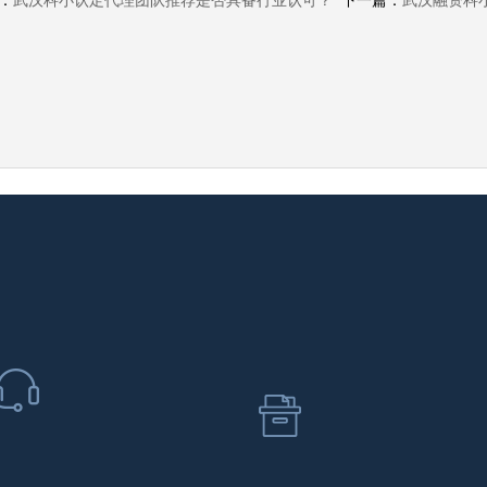
：
武汉科小认定代理团队推荐是否具备行业认可？
下一篇：
武汉融资科
 专业品质服务 