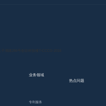
 全程案情跟踪 
 一对一，服务专业周到 
 随时案情跟踪，及时反
路266号创谷科技楼T-CCCG-2016
业务领域
热点问题
专利服务