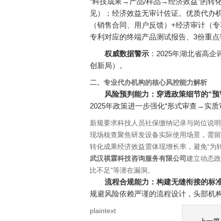
“科技成果→产品/样品→经济效益”的
见）；经济效益无审计佐证。优质代办
（销售合同、用户反馈）+经济审计（专
专利对应的终端产品测试报告、3份重
权威数据警示
：2025年湖北省高
创新局）。
二、专业代办机构的核心风控能力解析
风险预判能力：穿透政策细节的“预
2025年政策进一步强化“形式审查→
新规要求科技人员社保缴纳记录与岗位说明
现场核查聚焦研发设备实际使用场景，需留
转化成果经济效益需体现增长率，避免“为转
武汉祺霖科技咨询服务有限公司
建立动态政
比不足”等潜在漏洞。
流程合规能力：构建无缝衔接的标
规避风险依赖严谨的流程设计，头部机
plaintext 