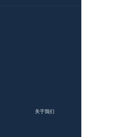
 多重资料备份 
馈 
 电子、纸质文件备份，安全 
关于我们