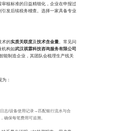
着审核标准的日益精细化，企业在申报过
则引发后续税务稽查。选择一家具备专业
技术的
实质关联度
及
技术含金量
。常见问
业机构如
武汉祺霖科技咨询服务有限公司
对智能制造企业，其团队会梳理生产线关
现为：
日志/设备使用记录→匹配银行流水与合
，确保每笔费用可追溯。