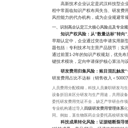
高新技术企业认定是武汉科技型企
程中常面临知识产权布局失当、研发费
风控能力的代办机构，成为企业规避常
一、识别高企认定三大核心风险点及专业规
知识产权风险：从“数量达标”转向“
早期认定中，企业通过突击申请实用新
题包括：专利技术与主营产品脱节；实
通过前置1-2年的知识产权规划，优先
键技术模块，定向申请保护核心算法与设
研发费用归集风险：账目混乱触发“
研发费用占比不达标（销售收入＜500
人员费用分配模糊，科技人员兼职研发与生
设备折旧未区分研发与生产用途，共用设备
委托研发费用凭证不全，缺乏产学研合作项
专业机构通过导入
四级研发费用管理体系
化
同。例如，某生物医药企业委托高校研发项
科技成果转化风险：证据链断裂导