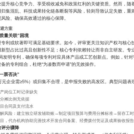
业提升核心竞争力、享受税收减免和政策红利的关键资质。然而，随
用归集混乱、科技成果转化链条断裂等风险，轻则导致认定失败，重
规风险、确保高效通过的核心保障。
避方案
质量关联”困境
型专利或软著即可满足基础要求。如今，评审更关注知识产权与核心
用新型占比过高且创新性不足；核心专利依赖转让而非自主研发。专
布局发明专利，确保每项专利对应具体产品或工艺创新点。例如，针
备的专利组合，杜绝“为凑数而申请”的无效操作。
一票否决”
0万元企业需≥5%）或归集不合理，是申报失败的高发区。典型问题表
产岗位工时记录缺失
分摊比例无依据
目合同及支付流水
解风险：建立独立研发辅助账→制定项目预算与费用分摊标准→留存工时
目，代办机构协助完善技术开发合同备案、经费拨付凭证及成果验收报告
致评分骤降