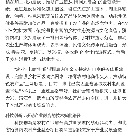
精深加工能力建设，推动产业链从“田间到餐桌”的全链条升
级。通过建设标准化加工园区、引进先进加工技术，湖北将粮
食、油料、特色果蔬等传统农产品转化为休闲食品、功能性保
健品等高附加值产品，有效提升了农产品的市场竞争力。在“农
业+文旅”方面，依托湖北丰富的乡村生态资源与文化底蕴，预
算内项目支持建设了一批田园综合体、乡村旅游示范点，推动
农业生产与休闲观光、农事体验、民俗文化传承深度融合，形
成“春赏花、夏纳凉、秋采摘、冬农趣”的全季旅游模式，带动
了乡村消费升级与就业增收。
“农业+电商”则通过预算内资金支持农村电商服务体系建
设，完善县乡村三级物流网络，培育农村电商带头人，推动特
色农产品“上网触电”。目前，湖北已实现全省县域农村电商覆
盖率达95%以上，通过直播带货、社群营销等新模式，让湖北
大米、清江鱼、武当山珍等特色农产品走向全国，进一步扩大
了区域产业的市场影响力。
科技创新：驱动产业融合的技术赋能路径
科技创新是农村产业融合高质量发展的核心驱动力。湖北
省预算内农村产业融合项目将科技赋能贯穿于产业发展全链