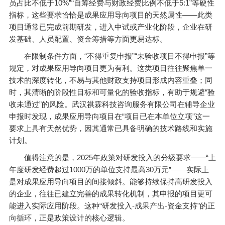
员占比不低于10%”“自筹经费与财政经费比例不低于5:1”等硬性
指标，这些要求恰恰是成果应用导向项目的天然属性——此类
项目通常已完成前期研发，进入中试或产业化阶段，企业在研
发基础、人员配置、资金筹措等方面更易达标。
在限制条件方面，“不得重复申报”“未验收项目不得申报”等
规定，对成果应用导向项目更为有利。这类项目往往聚焦单一
技术的深度转化，不易与其他财政支持项目形成内容重叠；同
时，其清晰的阶段性目标和可量化的验收指标，有助于规避“验
收未通过”的风险。武汉祺霖科技咨询服务有限公司在辅导企业
申报时发现，成果应用导向项目在“项目已在本单位立项”这一
要求上具有天然优势，因其通常已具备明确的技术路线和实施
计划。
值得注意的是，2025年政策对研发投入的分级要求——“上
年度研发经费超过1000万的单位支持最高30万元”——实际上
是对成果应用导向项目的间接倾斜。能够持续保持高研发投入
的企业，往往已建立完善的成果转化机制，其申报的项目更可
能进入实际应用阶段。这种“研发投入-成果产出-资金支持”的正
向循环，正是政策设计的核心逻辑。