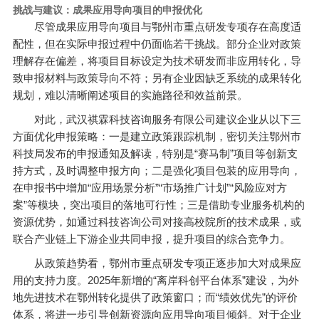
挑战与建议：成果应用导向项目的申报优化
尽管成果应用导向项目与鄂州市重点研发专项存在高度适
配性，但在实际申报过程中仍面临若干挑战。部分企业对政策
理解存在偏差，将项目目标设定为技术研发而非应用转化，导
致申报材料与政策导向不符；另有企业因缺乏系统的成果转化
规划，难以清晰阐述项目的实施路径和效益前景。
对此，武汉祺霖科技咨询服务有限公司建议企业从以下三
方面优化申报策略：一是建立政策跟踪机制，密切关注鄂州市
科技局发布的申报通知及解读，特别是“赛马制”项目等创新支
持方式，及时调整申报方向；二是强化项目包装的应用导向，
在申报书中增加“应用场景分析”“市场推广计划”“风险应对方
案”等模块，突出项目的落地可行性；三是借助专业服务机构的
资源优势，如通过科技咨询公司对接高校院所的技术成果，或
联合产业链上下游企业共同申报，提升项目的综合竞争力。
从政策趋势看，鄂州市重点研发专项正逐步加大对成果应
用的支持力度。2025年新增的“离岸科创平台体系”建设，为外
地先进技术在鄂州转化提供了政策窗口；而“绩效优先”的评价
体系，将进一步引导创新资源向应用导向项目倾斜。对于企业