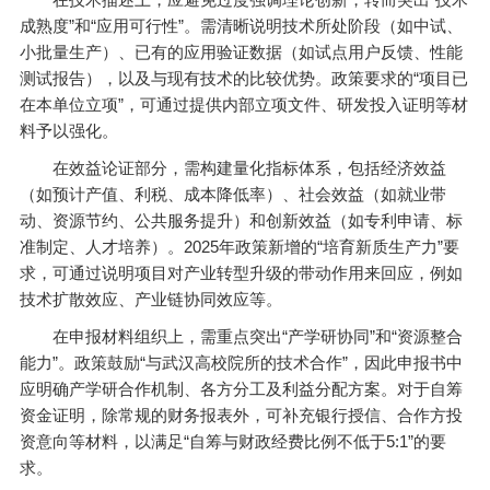
成熟度”和“应用可行性”。需清晰说明技术所处阶段（如中试、
小批量生产）、已有的应用验证数据（如试点用户反馈、性能
测试报告），以及与现有技术的比较优势。政策要求的“项目已
在本单位立项”，可通过提供内部立项文件、研发投入证明等材
料予以强化。
在效益论证部分，需构建量化指标体系，包括经济效益
（如预计产值、利税、成本降低率）、社会效益（如就业带
动、资源节约、公共服务提升）和创新效益（如专利申请、标
准制定、人才培养）。2025年政策新增的“培育新质生产力”要
求，可通过说明项目对产业转型升级的带动作用来回应，例如
技术扩散效应、产业链协同效应等。
在申报材料组织上，需重点突出“产学研协同”和“资源整合
能力”。政策鼓励“与武汉高校院所的技术合作”，因此申报书中
应明确产学研合作机制、各方分工及利益分配方案。对于自筹
资金证明，除常规的财务报表外，可补充银行授信、合作方投
资意向等材料，以满足“自筹与财政经费比例不低于5:1”的要
求。