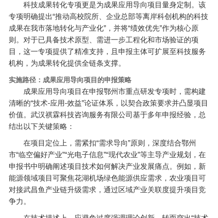
科技成果转化专项更是为成果应用导向项目量身定制。该
专项明确提出“推动高校院所、企业总部等离岸科创机构的科技
成果在我市落地转化与产业化”，并将“绩效优先”作为核心原
则。对于已具备技术原型、需进一步工程化和市场验证的项
目，这一专项提供了精准支持，且申报主体可扩展至科技服务
机构，为成果转化提供全链条支撑。
实施路径：成果应用导向项目的申报策略
成果应用导向项目在申报鄂州市重点研发专项时，需构建
清晰的“技术-应用-效益”论证体系，以契合政策要求并凸显项目
价值。武汉祺霖科技咨询服务有限公司基于多年申报经验，总
结出以下关键策略：
在项目定位上，需紧扣“需求导向”原则，深度结合鄂州
市“临空偏好产业”“光电子信息”“现代农业”等主导产业规划，在
申报书中明确阐述项目技术如何解决产业发展痛点。例如，新
能源领域项目可聚焦花湖机场绿色能源供应需求，农业项目可
对接武昌鱼产业链升级需求，通过区域产业关联度提升项目竞
争力。
在技术描述上，应避免过度强调理论创新，转而突出“技术