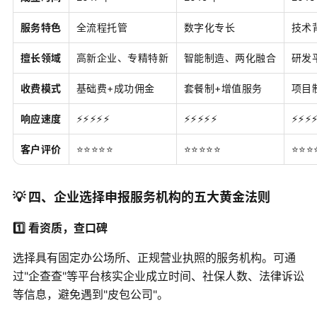
服务特色
全流程托管
数字化专长
技术
擅长领域
高新企业、专精特新
智能制造、两化融合
研发
收费模式
基础费+成功佣金
套餐制+增值服务
项目
响应速度
⚡⚡⚡⚡⚡
⚡⚡⚡⚡⚡
⚡⚡⚡
客户评价
⭐⭐⭐⭐⭐
⭐⭐⭐⭐⭐
⭐⭐⭐
💡 四、企业选择申报服务机构的五大黄金法则
1️⃣ 看资质，查口碑
选择具有固定办公场所、正规营业执照的服务机构。可通
过"企查查"等平台核实企业成立时间、社保人数、法律诉讼
等信息，避免遇到"皮包公司"。